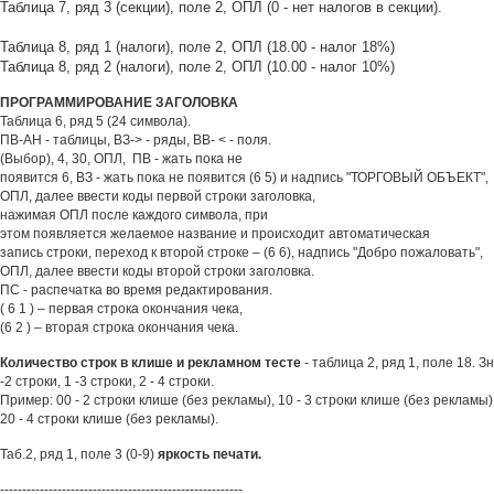
Таблица 7, ряд 3 (секции), поле 2, ОПЛ (0 - нет налогов в секции).
Таблица 8, ряд 1 (налоги), поле 2, ОПЛ (18.00 - налог 18%)
Таблица 8, ряд 2 (налоги), поле 2, ОПЛ (10.00 - налог 10%)
ПРОГРАММИРОВАНИЕ ЗАГОЛОВКА
Таблица 6, ряд 5 (24 символа).
ПВ-АН - таблицы, ВЗ-> - ряды, ВВ- < - поля.
(Выбор), 4, 30, ОПЛ, ПВ - жать пока не
появится 6, ВЗ - жать пока не появится (6 5) и надпись "ТОРГОВЫЙ ОБЪЕКТ",
ОПЛ, далее ввести коды первой строки заголовка,
нажимая ОПЛ после каждого символа, при
этом появляется желаемое название и происходит автоматическая
запись строки, переход к второй строке – (6 6)
, надпись "Добро пожаловать",
ОПЛ, далее ввести коды
втор
ой строки заголовка
.
ПС - распечатка во время редактирования.
( 6 1 ) – первая строка окончания чека,
(6 2 ) – вторая строка окончания чека.
Количество строк в клише и рекламном тесте
- таблица 2, ряд 1, поле 18. З
-2 строки, 1 -3 строки, 2 - 4 строки.
Пример: 00 - 2 строки клише (без рекламы), 10 - 3 строки клише (без рекламы)
20 - 4 строки клише (без рекламы).
Таб.2, ряд 1, поле 3 (0-9)
яркость печати.
-------------------------------------------------------