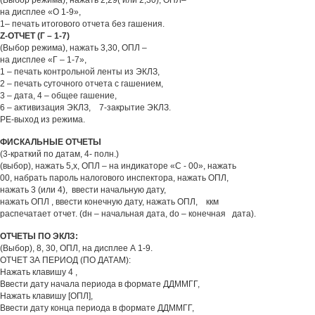
(Выбор режима), нажать 2,29( или 2,30), ОПЛ–
на дисплее «О 1-9»,
1– печать итогового отчета без гашения.
Z-ОТЧЕТ (Г – 1-7)
(Выбор режима), нажать 3,30, ОПЛ –
на дисплее «Г – 1-7»,
1 – печать контрольной ленты
из ЭКЛЗ
,
2 – печать суточного отчета
с гашением
,
3 – дата, 4 – общее гашение,
6 – активизация ЭКЛЗ, 7-закрытие ЭКЛЗ.
РЕ-выход из режима.
ФИСКАЛЬНЫЕ ОТЧЕТЫ
(3-краткий по датам, 4- полн.)
(выбор), нажать 5,х, ОПЛ – на индикаторе «С - 00», нажать
00, набрать пароль налогового инспектора, нажать ОПЛ,
нажать 3 (или 4), ввести начальную дату,
нажать ОПЛ , ввести конечную дату, нажать ОПЛ, ккм
распечатает отчет. (dн – начальная дата, dо – конечная дата).
ОТЧЕТЫ ПО ЭКЛЗ:
(Выбор), 8, 30, ОПЛ, на дисплее А 1-9.
ОТЧЕТ ЗА ПЕРИОД (ПО ДАТАМ):
Нажать клавишу 4 ,
Ввести дату начала периода в формате ДДММГГ,
Нажать клавишу [ОПЛ],
Ввести дату конца периода в формате ДДММГГ,