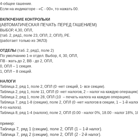
4-общее гашение.
Если на индикаторе - «С - 00», то нажать 00.
ВКЛЮЧЕНИЕ КОНТРОЛЬКИ
(
АВТОМАТИЧЕСКАЯ ПЕЧАТЬ ПЕРЕД ГАШЕНИЕМ
)
ВЫБОР, 4,30,
ОПЛ,
(
таб. 2, ряд1, поле 23, ОПЛ, 2, ОПЛ)
, РЕ.
(работает только из ЭКЛЗ)
ОТДЕЛЫ
(таб. 2, ряд1, поле 2)
По умолчанию 1-н отдел. Выбор, 4, 30, ОПЛ,
ПВ - жать до 2, ВВ - до 2, ОПЛ,
0, ОПЛ – 1 секция.
1, ОПЛ – 8 секций.
НАЛОГИ
Таблица 2, ряд 1, поле 2, ОПЛ (0 -нет секций, 1- все секции).
Таблица 2, ряд 1, поле 11, ОПЛ (0 -нет налогов, 2 – налог на каждую операцию)
Таблица 2, ряд 1, поле 28, ОПЛ (10 – печать налога на каждую операцию).
Таблица 7, ряд 1-8 (секции), поле 2, ОПЛ (0 -нет налогов в секции, 1 – 1-й налог,
4-го налога).
Таблица 8, ряд 1-4 (налоги), поле 2, ОПЛ (0.00 - налог 0%, 18.00 - налог 18%, 1
пример:
Таблица 7, ряд 1 (секции), поле 2, ОПЛ (1 – 1-й налог).
Таблица 7, ряд 2 (секции), поле 2, ОПЛ (2 - 2-й налог).