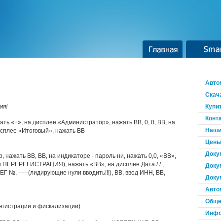
Главная
Smar
Авто
Скач
мя!
Купи
Конт
ть «+», на дисплее «Администратор», нажать ВВ, 0, 0, ВВ, на
Наши
исплее «Итоговый», нажать ВВ
Цены
Доку
 нажать ВВ, ВВ, на индикаторе - пароль ни, нажать 0,0, «ВВ»,
ПЕРЕРЕГИСТРАЦИЯ), нажать «ВВ», на дисплее Дата / / ,
Доку
РЕГ №, -----(лидирующие нули вводить!!!), ВВ, ввод ИНН, ВВ,
Доку
Авто
Обще
егистрации и фискализации)
Инфо