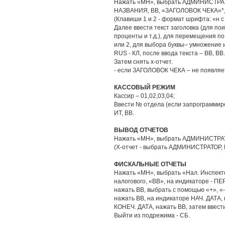
Нажать «МН», выбрать АДМИНИСТРАТОР
НАЗВАНИЯ, ВВ, «ЗАГОЛОВОК ЧЕКА»*, 
(Клавиши 1 и 2 - формат шрифта: «н с .
Далее ввести текст заголовка (для по
проценты и т.д.), для перемещения по 
или 2, для выбора буквы– умножение и
RUS - КЛ, после ввода текста – ВВ, ВВ.
Затем снять х-отчет.
- если ЗАГОЛОВОК ЧЕКА – не появля
КАССОВЫЙ РЕЖИМ
Кассир – 01,02,03,04;
Ввести № отдела (если запрограммиро
ИТ, ВВ.
ВЫВОД ОТЧЕТОВ
Нажать «МН», выбрать АДМИНИСТРАТ
(Х-отчет - выбрать АДМИНИСТРАТОР, 
ФИСКАЛЬНЫЕ ОТЧЕТЫ
Нажать «МН», выбрать «Нал. Инспекто
налогового, «ВВ», на индикаторе - 
нажать ВВ, выбрать с помощью «+», «
нажать ВВ, на индикаторе НАЧ. ДАТА, 
КОНЕЧ. ДАТА, нажать ВВ, затем ввести
Выйти из подрежима - СБ.