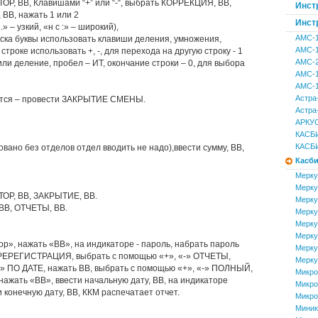
, ВВ, Клавишами “+” или “-“, выбрать КОРРЕКЦИЯ, ВВ,
Инст
ВВ, нажать 1 или 2
Инст
» – узкий, «н с :» – широкий),
АМС-
иска буквы использовать клавиши деления, умножения,
АМС-
строке использовать +, -, для перехода на другую строку - 1
АМС-
ли деление, пробел – ИТ, окончание строки – 0, для выбора
АМС-
АМС-1
Астра
ется – провести ЗАКРЫТИЕ СМЕНЫ.
Астра
АРКУС
КАСБИ
КАСБИ
вано без отделов отдел вводить не надо),ввести сумму, ВВ,
Касби
Мерку
Мерку
ОР, ВВ, ЗАКРЫТИЕ, ВВ.
Мерку
ВВ, ОТЧЕТЫ, ВВ.
Мерку
Мерку
Мерку
р», нажать «ВВ», на индикаторе - пароль, набрать пароль
Мерку
ПЕРЕРЕГИСТРАЦИЯ, выбрать с помощью «+», «-» ОТЧЕТЫ,
Мерку
-» ПО ДАТЕ, нажать ВВ, выбрать с помощью «+», «-» ПОЛНЫЙ,
Микро
нажать «ВВ», ввести начальную дату, ВВ, на индикаторе
Микро
 конечную дату, ВВ, ККМ распечатает отчет.
Микро
Миник