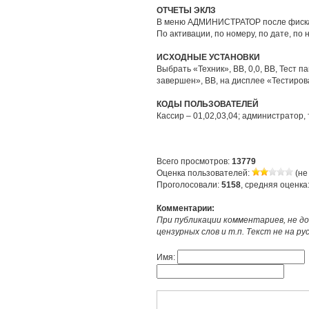
ОТЧЕТЫ ЭКЛЗ
В меню АДМИНИСТРАТОР после фиска
По активации, по номеру, по дате, по
ИСХОДНЫЕ УСТАНОВКИ
Выбрать «Техник», ВВ, 0,0, ВВ, Тест памя
завершен», ВВ, на дисплее «Тестирова
КОДЫ ПОЛЬЗОВАТЕЛЕЙ
Кассир – 01,02,03,04; администратор, 
Всего просмотров:
13779
Оценка пользователей:
(не
Проголосовали:
5158
, средняя оценка
Комментарии:
При публикации комментариев, не до
цензурных слов и т.п. Текст не на р
Имя: