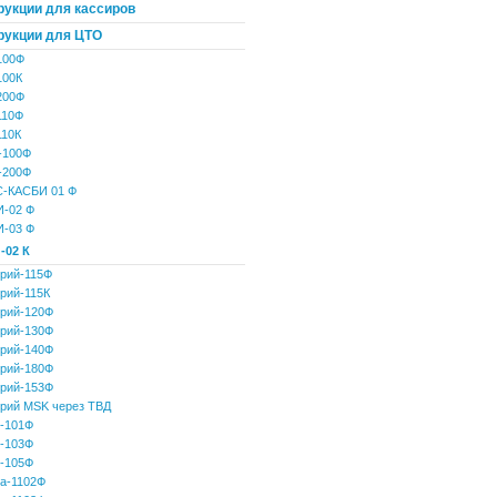
рукции для кассиров
рукции для ЦТО
100Ф
100К
200Ф
110Ф
10К
-100Ф
-200Ф
-КАСБИ 01 Ф
-02 Ф
-03 Ф
-02 К
рий-115Ф
рий-115К
рий-120Ф
рий-130Ф
рий-140Ф
рий-180Ф
рий-153Ф
рий MSK через ТВД
-101Ф
-103Ф
-105Ф
а-1102Ф