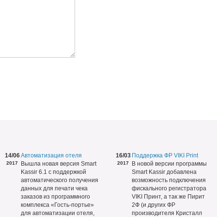
14/06
Автоматизация отеля
16/03
Поддержка ФР VIKI Print
2017
Вышла новая версия Smart
2017
В новой версии программы
Kassir 6.1 с поддержкой
Smart Kassir добавлена
автоматического получения
возможность подключения
данных для печати чека
фискального регистратора
заказов из программного
VIKI Принт, а так же Пирит
комплекса «Гость-портье»
2Ф (и других ФР
для автоматизации отеля,
производителя Кристалл