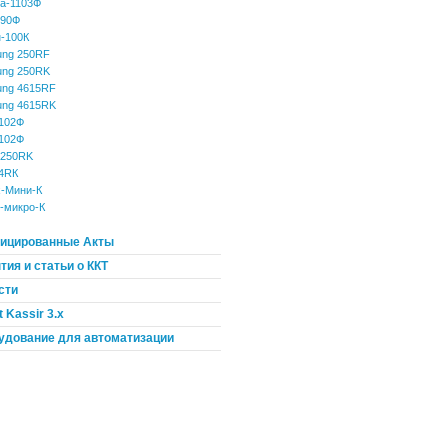
а-1103Ф
190Ф
-100К
ng 250RF
ng 250RK
ng 4615RF
ng 4615RK
102Ф
102Ф
 250RK
4RК
-Мини-К
-микро-К
ицированные Акты
ия и статьи о ККТ
сти
 Kassir 3.x
удование для автоматизации