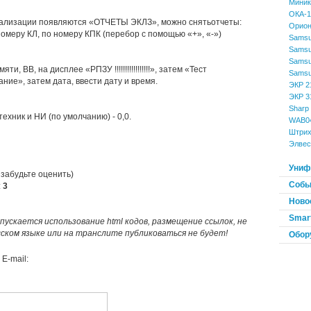
Миник
ОКА-
лизации появляются «ОТЧЕТЫ ЭКЛЗ», можно снятьотчеты:
Орион
 номеру КЛ, по номеру КПК (перебор с помощью «+», «-»)
Samsu
Samsu
Samsu
ти, ВВ, на дисплее «РПЗУ !!!!!!!!!!!!!!!!!», затем «Тест
Samsu
ние», затем дата, ввести дату и время.
ЭКР 2
ЭКР 3
Sharp
техник и НИ (по умолчанию) - 0,0.
WAB0
Штрих
Элвес
Униф
 забудьте оценить)
Событ
:
3
Ново
Smart
пускается использование html кодов, размещение ссылок, не
усском языке или на транслите публиковаться не будет!
Обор
E-mail: