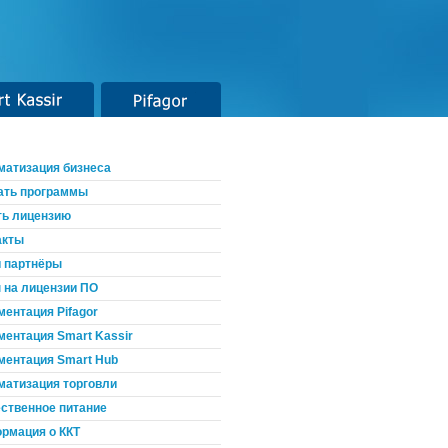
t Kassir
Pifagor
матизация бизнеса
ать программы
ть лицензию
акты
 партнёры
 на лицензии ПО
ментация Pifagor
ментация Smart Kassir
ментация Smart Hub
матизация торговли
ственное питание
рмация о ККТ