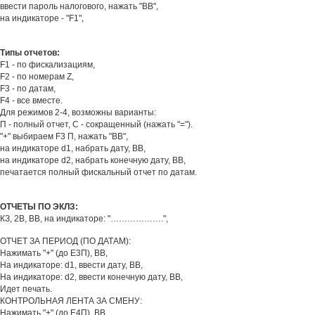
ввести пароль налогового, нажать "ВВ",
на индикаторе - "F1",
Типы отчетов:
F1 - по фискализациям,
F2 - по номерам Z,
F3 - по датам,
F4 - все вместе.
Для режимов 2-4, возможны варианты:
П - полный отчет, С - сокращенный (нажать "=").
"+" выбираем F3 П, нажать "ВВ",
на индикаторе d1, набрать дату, ВВ,
на индикаторе d2, набрать конечную дату, ВВ,
печатается полный фискальный отчет по датам.
ОТЧЕТЫ ПО ЭКЛЗ:
КЗ, 2В, ВВ, на индикаторе: "……………….",
ОТЧЕТ ЗА ПЕРИОД (ПО ДАТАМ):
Нажимать "+" (до Е3П), ВВ,
На индикаторе: d1, ввести дату, ВВ,
На индикаторе: d2, ввести конечную дату, ВВ,
Идет печать.
КОНТРОЛЬНАЯ ЛЕНТА ЗА СМЕНУ:
Нажимать "+" (до Е4П), ВВ,