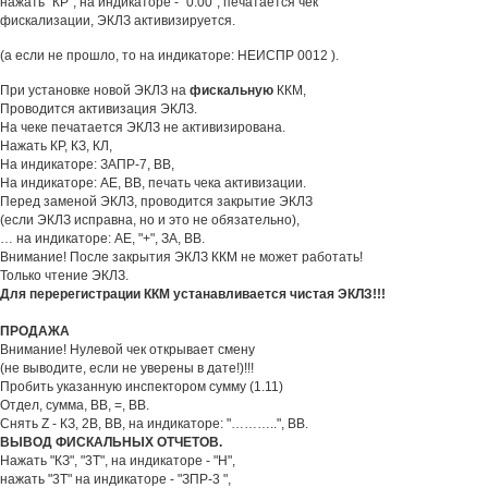
нажать "КР", на индикаторе - "0.00", печатается чек
фискализации, ЭКЛЗ активизируется.
(а если не прошло, то на индикаторе: НЕИСПР 0012 ).
При установке новой ЭКЛЗ на
фискальную
ККМ,
Проводится активизация ЭКЛЗ.
На чеке печатается ЭКЛЗ не активизирована.
Нажать КР, КЗ, КЛ,
На индикаторе: ЗАПР-7, ВВ,
На индикаторе: АЕ, ВВ, печать чека активизации.
Перед заменой ЭКЛЗ, проводится закрытие ЭКЛЗ
(если ЭКЛЗ исправна, но и это не обязательно),
… на индикаторе: АЕ, "+", ЗА, ВВ.
Внимание! После закрытия ЭКЛЗ ККМ не может работать!
Только чтение ЭКЛЗ.
Для перерегистрации ККМ устанавливается чистая ЭКЛЗ!!!
ПРОДАЖА
Внимание! Нулевой чек открывает смену
(не выводите, если не уверены в дате!)!!!
Пробить указанную инспектором сумму (1.11)
Отдел, сумма, ВВ, =, ВВ.
Снять Z - КЗ, 2В, ВВ, на индикаторе: "………..", ВВ.
ВЫВОД ФИСКАЛЬНЫХ ОТЧЕТОВ.
Нажать "КЗ", "3Т", на индикаторе - "Н",
нажать "3Т" на индикаторе - "ЗПР-3 ",