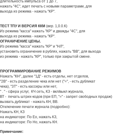
длительность импульса от 1 до 7,
нажать "4С", идет печать с новыми параметрами, для
выхода из режима - нажать "КР".
ТЕСТ ТПУ И ВЕРСИЯ ККМ
(вер. 1,0.0.К)
Из режима "касса" нажать "КР" и дважды "4С", для
выхода из режима - нажать "КР".
ОГРАНИЧЕНИЕ ЦЕНЫ.
Из режима "касса" нажать "КР" и "НЛ",
установить ограничение в рублях, нажать "ВВ", для выхода
из режима - нажать "КР", только при закрытой смене.
ПРОГРАММИРОВАНИЕ РЕЖИМОВ
Нажать "КН", далее "1Д" - есть отделы, нет отделов,
"2В" - есть разделение чека или нет ("=", - есть дубликат
чека), "3Т" - есть кассиры или нет,
" . " - сфера услуг, КЧ сеть, КЗ - вкл/выкл журнала,
ВТ - печать штрих-кодов (при ЕП, "=" - запрет свободных продаж)
вызвать дубликат - нажать КН, ВВ.
Отключение печати журнала (подробно):
Нажать КН, КЗ
на индикаторе: По Ео, нажать КЗ,
на индикаторе: По Но, нажать КН.
Примечание: