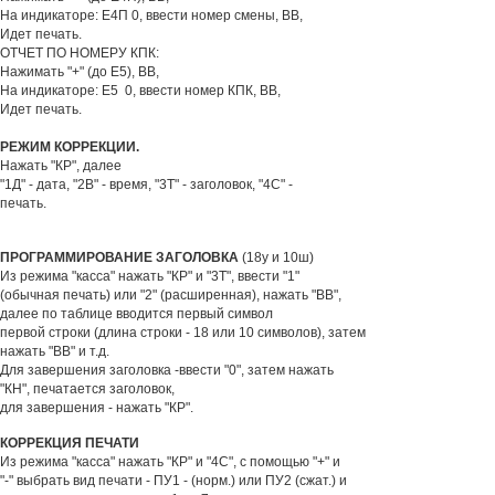
На индикаторе: Е4П 0, ввести номер смены, ВВ,
Идет печать.
ОТЧЕТ ПО НОМЕРУ КПК:
Нажимать "+" (до Е5), ВВ,
На индикаторе: Е5 0, ввести номер КПК, ВВ,
Идет печать.
РЕЖИМ КОРРЕКЦИИ.
Нажать "КР", далее
"1Д" - дата, "2В" - время, "3Т" - заголовок, "4С" -
печать.
ПРОГРАММИРОВАНИЕ ЗАГОЛОВКА
(18у и 10ш)
Из режима "касса" нажать "КР" и "3Т", ввести "1"
(обычная печать) или "2" (расширенная), нажать "ВВ",
далее по таблице вводится первый символ
первой строки (длина строки - 18 или 10 символов), затем
нажать "ВВ" и т.д.
Для завершения заголовка -ввести "0", затем нажать
"КН", печатается заголовок,
для завершения - нажать "КР".
КОРРЕКЦИЯ ПЕЧАТИ
Из режима "касса" нажать "КР" и "4С", с помощью "+" и
"-" выбрать вид печати - ПУ1 - (норм.) или ПУ2 (сжат.) и