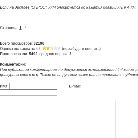
Если на дисплее "ОПРОС", ККМ блокируется до нажатия клавиш КН, КЧ, КН.
Страница:
1
|
2
Всего просмотров:
32196
Оценка пользователей:
(не забудьте оценить)
Проголосовали:
5492
, средняя оценка:
3
Комментарии:
При публикации комментариев, не допускается использование html кодов, 
цензурных слов и т.п. Текст не на русском языке или на транслите публик
Имя:
E-mail: