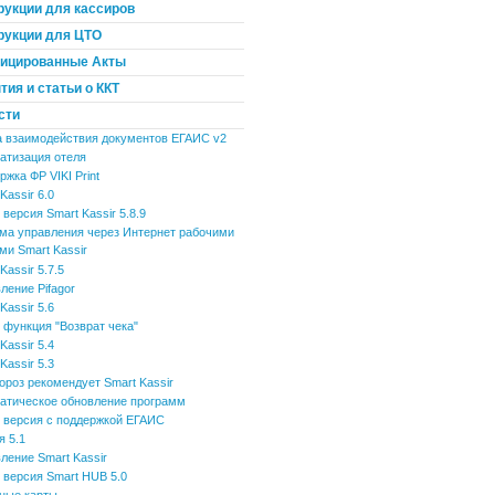
рукции для кассиров
рукции для ЦТО
ицированные Акты
ия и статьи о ККТ
сти
 взаимодействия документов ЕГАИС v2
атизация отеля
жка ФР VIKI Print
Kassir 6.0
версия Smart Kassir 5.8.9
ма управления через Интернет рабочими
ми Smart Kassir
Kassir 5.7.5
ление Pifagor
Kassir 5.6
 функция "Возврат чека"
Kassir 5.4
Kassir 5.3
ороз рекомендует Smart Kassir
атическое обновление программ
 версия с поддержкой ЕГАИС
я 5.1
ление Smart Kassir
 версия Smart HUB 5.0