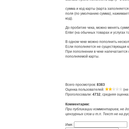
сумма и код карты (карта заполняетс
поля (по умолчанию сумма), нажимаете
код).
До пробитие чека, можно менять сумм
Enter (на обычных товарах и услугах 
В одном чеке можно пополнить нескольк
Если пополняется не существующая ка
При пополнении в чеке напечатается 
пополняемой карты.
Всего просмотров:
8383
Оценка пользователей:
(не
Проголосовали:
4732
, средняя оценка
Комментарии:
При публикации комментариев, не до
цензурных слов и т.п. Текст не на р
Имя: