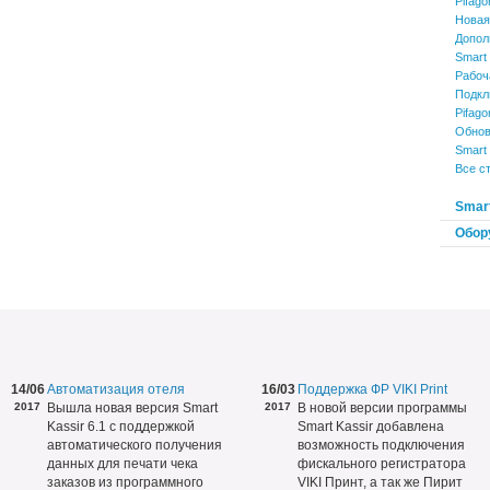
Pifago
Новая
Допол
Smart 
Рабоч
Подкл
Pifago
Обнов
Smart 
Все с
Smart
Обор
14/06
Автоматизация отеля
16/03
Поддержка ФР VIKI Print
2017
Вышла новая версия Smart
2017
В новой версии программы
Kassir 6.1 с поддержкой
Smart Kassir добавлена
автоматического получения
возможность подключения
данных для печати чека
фискального регистратора
заказов из программного
VIKI Принт, а так же Пирит