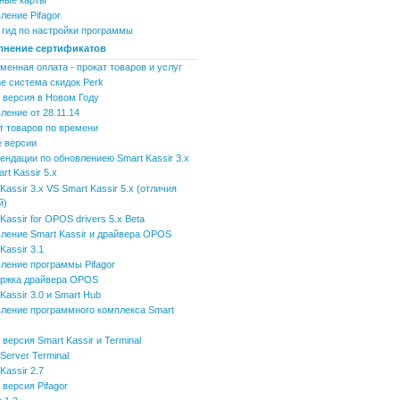
ные карты
ление Pifagor
 гид по настройки программы
лнение сертификатов
менная оплата - прокат товаров и услуг
ne система скидок Perk
 версия в Новом Году
ление от 28.11.14
т товаров по времени
 версии
ендации по обновлениею Smart Kassir 3.x
rt Kassir 5.x
Kassir 3.x VS Smart Kassir 5.x (отличия
й)
Kassir for OPOS drivers 5.x Beta
ление Smart Kassir и драйвера OPOS
Kassir 3.1
ление программы Pifagor
ржка драйвера OPOS
Kassir 3.0 и Smart Hub
ление программного комплекса Smart
версия Smart Kassir и Terminal
Server Terminal
Kassir 2.7
 версия Pifagor