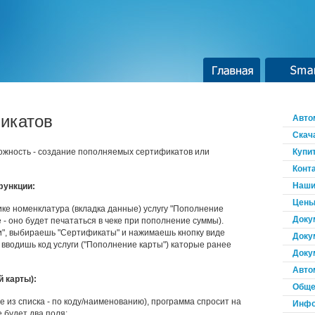
Главная
Smar
икатов
Авто
Скач
можность - создание пополняемых сертификатов или
Купи
Конт
Наши
функции:
Цены
ике номенклатура (вкладка данные) услугу "Пополнение
Доку
- оно будет печататься в чеке при пополнение суммы).
ки", выбираешь "Сертификаты" и нажимаешь кнопку виде
Доку
 вводишь код услуги ("Пополнение карты") каторые ранее
Доку
Авто
 карты):
Обще
 из списка - по коду/наименованию), программа спросит на
Инфо
е будет два поля: