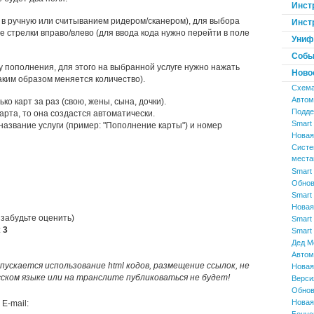
Инст
я в ручную или считыванием ридером/сканером), для выбора
Инст
 стрелки вправо/влево (для ввода кода нужно перейти в поле
Униф
Событ
у пополнения, для этого на выбранной услуге нужно нажать
Ново
таким образом меняется количество).
Схема
Автом
о карт за раз (свою, жены, сына, дочки).
Поддер
рта, то она создастся автоматически.
Smart 
название услуги (пример: "Пополнение карты") и номер
Новая 
Систе
места
Smart 
Обнов
Smart 
Новая
 забудьте оценить)
Smart 
:
3
Smart 
Дед М
Автом
пускается использование html кодов, размещение ссылок, не
Новая
усском языке или на транслите публиковаться не будет!
Верси
Обнов
Новая
E-mail: