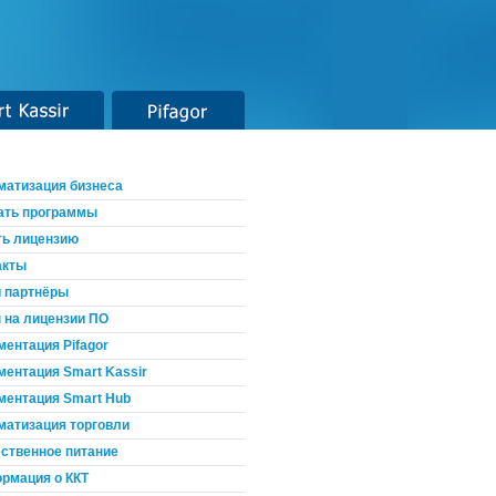
t Kassir
Pifagor
матизация бизнеса
ать программы
ть лицензию
акты
 партнёры
 на лицензии ПО
ментация Pifagor
ментация Smart Kassir
ментация Smart Hub
матизация торговли
ственное питание
рмация о ККТ