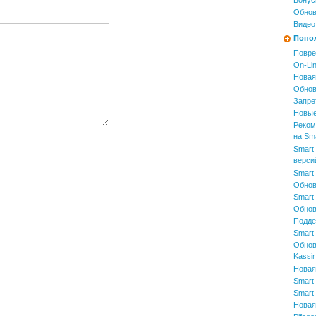
Бонус
Обнов
Видео
Попо
Повре
On-Li
Новая
Обнов
Запре
Новые
Реком
на Sma
Smart 
верси
Smart 
Обнов
Smart 
Обнов
Подде
Smart 
Обнов
Kassir
Новая 
Smart 
Smart 
Новая