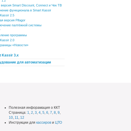
r 1.2
 версия Smart Discount, Connect и Чек ТВ
нение функционала в Smart Kassir
Kassir 2.5
ая версия Pifagor
ючение палтёжной системы
r
ление программы
Kassir 2.0
траницы «Новости»
 Kassir 3.x
удование для автоматизации
Полезная инфорамация о ККТ
Страница:
1
,
2
,
3
,
4
,
5
,
6
,
7
,
8
,
9
,
10
,
11
,
12
Инструкции для
кассиров
и
ЦТО