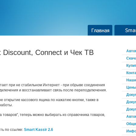
Главная
Smar
 Discount, Connect и Чек ТВ
Авто
Скач
Купи
Конт
Наши
тает при не стабильном Интернет - при обрыве соединения
Цены
дключения и восстанавливает связь после переподключения.
Доку
ое открытие кассового ящика по нажатию кнопки, также в
Доку
работы.
Доку
па товаров", теперь можно выбирать из справочника товаров,
Авто
Обще
ть по ссылке:
Smart Kassir 2.6
Инфо