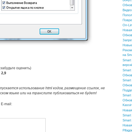
Бонус
Обнов
Видео
Попол
Повре
On-Li
Новая
Обнов
Запре
Новые
Реком
на Sma
Smart 
верси
 забудьте оценить)
Smart 
:
2,9
Обнов
Smart 
Обнов
пускается использование html кодов, размещение ссылок, не
Подде
усском языке или на транслите публиковаться не будет!
Smart 
Обнов
E-mail:
Kassir
Новая 
Smart 
Smart 
Новая
Pifago