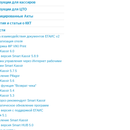
рукции для кассиров
рукции для ЦТО
ицированные Акты
ия и статьи о ККТ
сти
 взаимодействия документов ЕГАИС v2
атизация отеля
жка ФР VIKI Print
Kassir 6.0
версия Smart Kassir 5.8.9
ма управления через Интернет рабочими
ми Smart Kassir
Kassir 5.7.5
ление Pifagor
Kassir 5.6
 функция "Возврат чека"
Kassir 5.4
Kassir 5.3
ороз рекомендует Smart Kassir
атическое обновление программ
 версия с поддержкой ЕГАИС
я 5.1
ление Smart Kassir
 версия Smart HUB 5.0