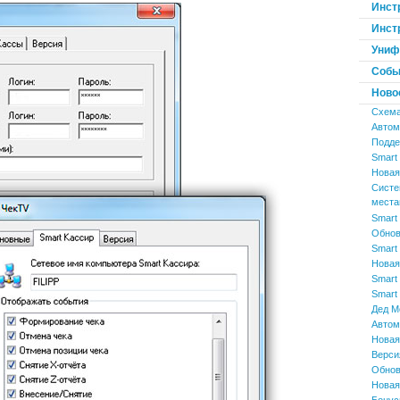
Инст
Инст
Униф
Событ
Ново
Схема
Автом
Поддер
Smart 
Новая 
Систе
места
Smart 
Обнов
Smart 
Новая
Smart 
Smart 
Дед М
Автом
Новая
Верси
Обнов
Новая