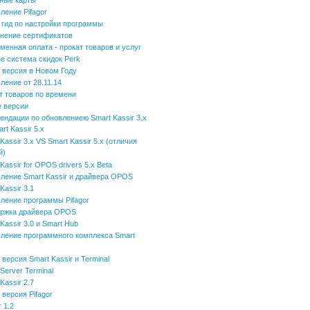
ные карты
ление Pifagor
 гид по настройки программы
нение сертификатов
менная оплата - прокат товаров и услуг
ne система скидок Perk
 версия в Новом Году
ление от 28.11.14
т товаров по времени
 версии
ендации по обновлениею Smart Kassir 3.x
rt Kassir 5.x
Kassir 3.x VS Smart Kassir 5.x (отличия
й)
Kassir for OPOS drivers 5.x Beta
ление Smart Kassir и драйвера OPOS
Kassir 3.1
ление программы Pifagor
ржка драйвера OPOS
Kassir 3.0 и Smart Hub
ление программного комплекса Smart
версия Smart Kassir и Terminal
Server Terminal
Kassir 2.7
 версия Pifagor
r 1.2