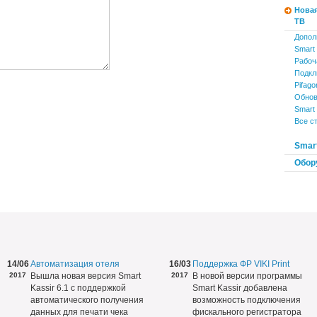
Новая
ТВ
Допол
Smart 
Рабоч
Подкл
Pifago
Обнов
Smart 
Все с
Smart
Обор
14/06
Автоматизация отеля
16/03
Поддержка ФР VIKI Print
2017
Вышла новая версия Smart
2017
В новой версии программы
Kassir 6.1 с поддержкой
Smart Kassir добавлена
автоматического получения
возможность подключения
данных для печати чека
фискального регистратора