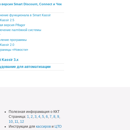
 версия Smart Discount, Connect и Чек
нение функционала в Smart Kassir
Kassir 2.5
ая версия Pifagor
ючение палтёжной системы
r
ление программы
Kassir 2.0
траницы «Новости»
 Kassir 3.x
удование для автоматизации
Полезная инфорамация о ККТ
Страница:
1
,
2
,
3
,
4
,
5
,
6
,
7
,
8
,
9
,
10
,
11
,
12
Инструкции для
кассиров
и
ЦТО