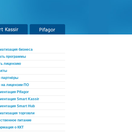
t Kassir
Pifagor
матизация бизнеса
ать программы
ть лицензию
акты
 партнёры
 на лицензии ПО
ментация Pifagor
ментация Smart Kassir
ментация Smart Hub
матизация торговли
ственное питание
рмация о ККТ