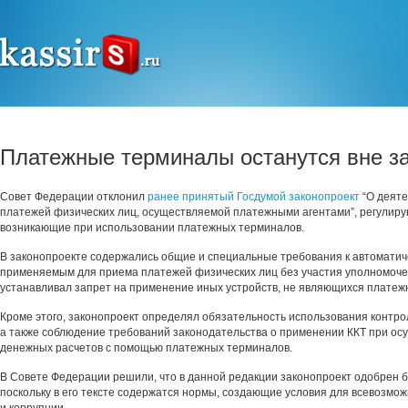
Платежные терминалы останутся вне з
Совет Федерации отклонил
ранее принятый Госдумой законопроект
“О деяте
платежей физических лиц, осуществляемой платежными агентами”, регулир
возникающие при использовании платежных терминалов.
В законопроекте содержались общие и специальные требования к автоматич
применяемым для приема платежей физических лиц без участия уполномоче
устанавливал запрет на применение иных устройств, не являющихся плате
Кроме этого, законопроект определял обязательность использования контро
а также соблюдение требований законодательства о применении ККТ при о
денежных расчетов с помощью платежных терминалов.
В Совете Федерации решили, что в данной редакции законопроект одобрен б
поскольку в его тексте содержатся нормы, создающие условия для всевозмо