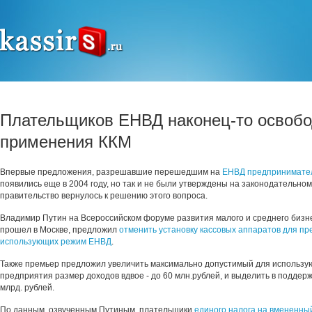
Плательщиков ЕНВД наконец-то освобо
применения ККМ
Впервые предложения, разрешавшие перешедшим на
ЕНВД
предпринимате
появились еще в 2004 году, но так и не были утверждены на законодательном
правительство вернулось к решению этого вопроса.
Владимир Путин на Всероссийском форуме развития малого и среднего бизне
прошел в Москве, предложил
отменить установку кассовых аппаратов для п
использующих режим ЕНВД
.
Также премьер предложил увеличить максимально допустимый для использ
предприятия размер доходов вдвое - до 60 млн.рублей, и выделить в поддер
млрд. рублей.
По данным, озвученным Путиным, плательщики
единого налога на вмененны