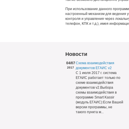
При использование данного программ
настроенный механизм для ведения у
контроля и управления через локальн
телефон, КПК и т.д.), имея информаци
Новости
04/07
Схема взаимодействия
2017
документов ЕГАИС v2
С 1 июля 2017 г. система
ЕГАИС работает только по
схеме взаимодействия
документов v2.Выбора
схемы взаимодействия в
программе Smart Kassir
(модуль ЕГАИС):Если Вашей
версии программы, не
такого пункта м...