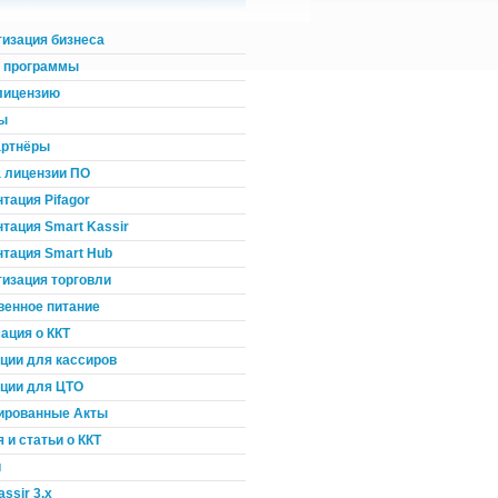
изация бизнеса
ь программы
лицензию
ы
артнёры
 лицензии ПО
тация Pifagor
тация Smart Kassir
тация Smart Hub
изация торговли
енное питание
ция о ККТ
ции для кассиров
ции для ЦТО
ированные Акты
 и статьи о ККТ
и
ssir 3.x