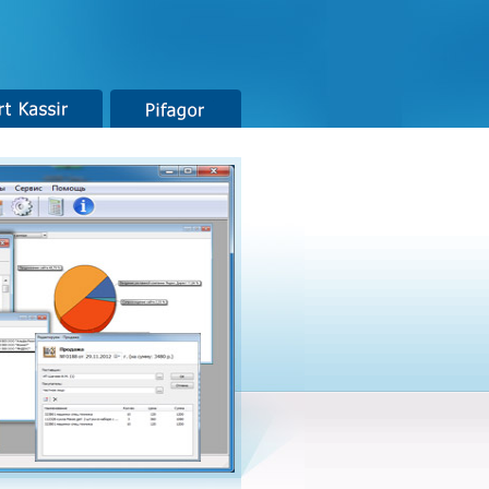
t Kassir
Pifagor