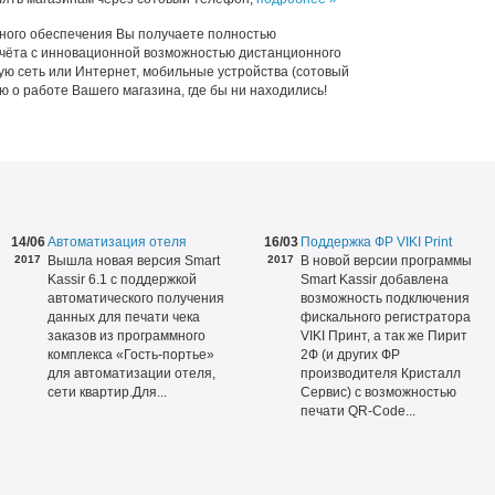
ного обеспечения Вы получаете полностью
чёта с инновационной возможностью дистанционного
ую сеть или Интернет, мобильные устройства (сотовый
ю о работе Вашего магазина, где бы ни находились!
14/06
Автоматизация отеля
16/03
Поддержка ФР VIKI Print
2017
Вышла новая версия Smart
2017
В новой версии программы
Kassir 6.1 с поддержкой
Smart Kassir добавлена
автоматического получения
возможность подключения
данных для печати чека
фискального регистратора
заказов из программного
VIKI Принт, а так же Пирит
комплекса «Гость-портье»
2Ф (и других ФР
для автоматизации отеля,
производителя Кристалл
сети квартир.Для...
Сервис) с возможностью
печати QR-Code...