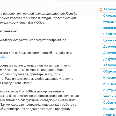
Автомат
 решения для полной автоматизации от Front до
Скачат
рамма класса Front-Office и
Pifagor
- программа для
Купить 
терского учёта - Back-Office
Контакт
еспечение:
Наши п
хгалтерского учёта используют программное
Цены на
Докумен
истема для небольших предприятий, с удобным и
Докумен
нее »
Докумен
Автомат
ассовых систем
функциональность практически
м обеспечением. Любое же периферийное
Обществ
сплеи покупателя, принтеры и т.д.), при
Информа
но. Различным торговым оборудование управляет
классу "Front-Office":
Инструк
Инструк
рамма класса
Front-Office
для применения в
мах на базе фискального регистратора, позволяющая
Унифиц
вместимая с о следующими складскими системами:
События
.3. Так же кассовая программа подерживает работу со
Новост
й и регистрация продаж алкгольной продукции,
Smart Ka