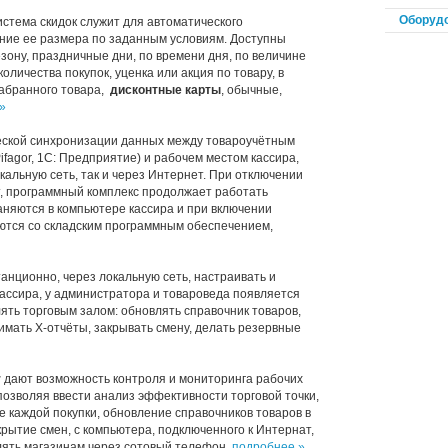
Оборудо
истема скидок
служит для автоматического
ние ее размера по заданным условиям. Доступны
сезону, праздничные дни, по времени дня, по величине
количества покупок, уценка или акция по товару, в
набранного товара,
дисконтные карты
, обычные,
»
еской синхронизации данных между товароучётным
fagor, 1С: Предприятие) и рабочем местом кассира,
кальную сеть, так и через Интернет. При отключении
т, программный комплекс продолжает работать
аняются в компьютере кассира и при включении
ются со складским программным обеспечением,
анционно, через локальную сеть, настраивать и
ассира, у администратора и товароведа появляется
лять торговым залом: обновлять справочник товаров,
мать X-отчёты, закрывать смену, делать резервные
r
дают возможность контроля и мониторинга рабочих
позволяя ввести анализ эффективности торговой точки,
е каждой покупки, обновление справочников товаров в
крытие смен, с компьютера, подключенного к Интернат,
лять магазинам через сотовый телефон,
подробнее »