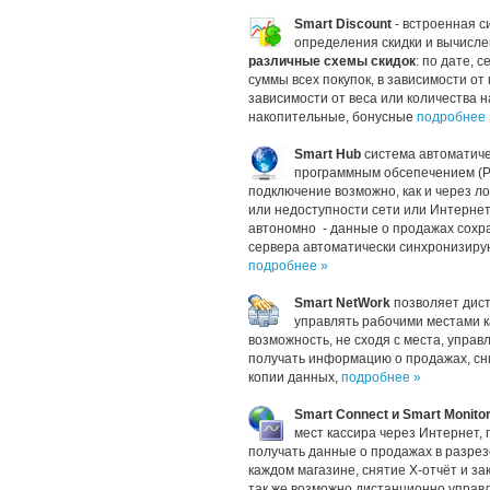
Smart Discount
- встроенная с
определения скидки и вычисле
различные схемы скидок
: по дате, 
суммы всех покупок, в зависимости от 
зависимости от веса или количества 
накопительные, бонусные
подробнее 
Smart Hub
система автоматич
программным обсепечением (Pi
подключение возможно, как и через ло
или недоступности сети или Интерне
автономно - данные о продажах сохр
сервера автоматически синхронизиру
подробнее »
Smart NetWork
позволяет дист
управлять рабочими местами к
возможность, не сходя с места, управ
получать информацию о продажах, сни
копии данных,
подробнее »
Smart Connect и Smart Monito
мест кассира через Интернет, 
получать данные о продажах в разрез
каждом магазине, снятие X-отчёт и за
так же возможно дистанционно управ