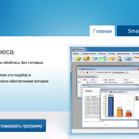
Главная
Smar
неса
 обойтись без готовых
пов это подбор и
ного обеспечения которое