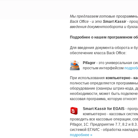
Мы предлагаем готовые программные
Back Office - и это
Smart Kassir
- прог
введения документооборота и бухгал
Подробнее о нашем программном об
Для введения документа-оборота и бу
обеспечение класса Back Office:
Pifagor
- это универсальная с
простым интерфейсом
подроб
При использования
компьютерно - к
полностью определяется программны
оборудование (сканеры штрих-кода, ди
необходимости, может быть подключе
кассовая программа, которую относят к 
Smart Kassir for EGAIS
- прог
компьютерно - кассовых систе
проводить все кассовые операции, со
Pifagor, 1С: Предприятие 7.7, 8.2 и 8
системой ЕГАИС - обработка накладны
подробнее »